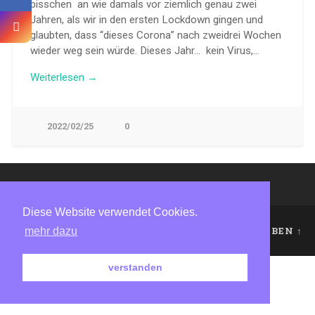
bisschen an wie damals vor ziemlich genau zwei
Jahren, als wir in den ersten Lockdown gingen und
glaubten, dass “dieses Corona” nach zweidrei Wochen
wieder weg sein würde. Dieses Jahr… kein Virus,…
Weiterlesen →
2022/02/25
0
Diese Website verwendet Cookies.
mehr dazu
© 2026
LANDMAUSFLAUSEN
NACH OBEN ↑
verstanden